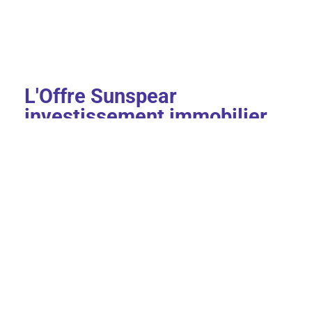
L
'Offre Sunspear
investissement immobilier
clé en main:
Un expert vous rencontre pour
faire le point sur votre
stratégie patrimoniale globale
afin de vous proposer la
meilleure offre d'investissement immobilier clé en main
selon votre profil, vos besoins et attentes.
Nous élaborons
une lettre de mission détaillant nos
services et obligations envers vous à chaque étape de
l'offre clé en main
afin que vous ayez une vision précise
de votre futur projet.
Des experts diplômés
(bac+5 minimum) ayant
tous