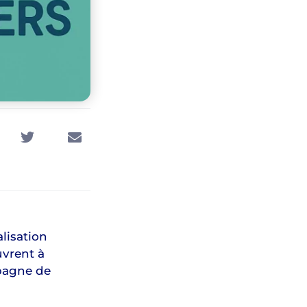
isation
uvrent à
pagne de