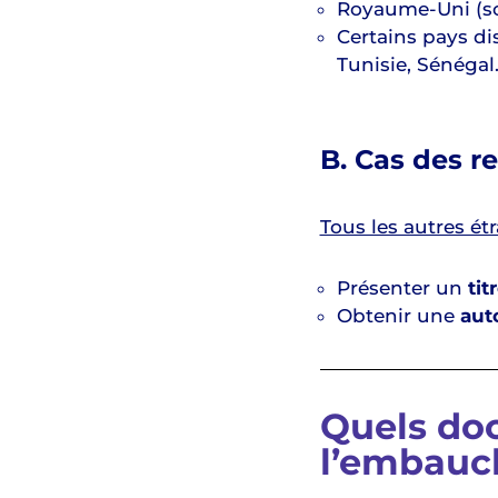
Royaume-Uni (sou
Certains pays dis
Tunisie, Sénégal
B. Cas des r
Tous les autres ét
Présenter un
tit
Obtenir une
auto
Quels doc
l’embauc