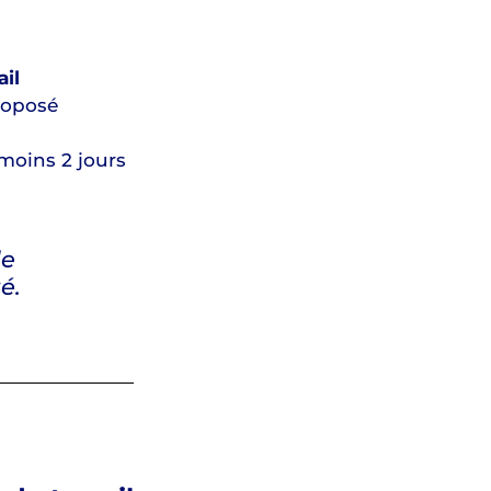
ail
roposé
moins 2 jours
le
é.