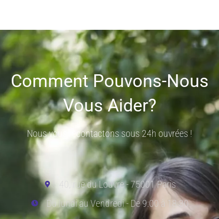
Comment Pouvons-Nous
Vous Aider?
Nous vous recontactons sous 24h ouvrées !
40, rue du Louvre - 75001 Paris
Du lundi au Vendredi - De 9:00 à 18:30