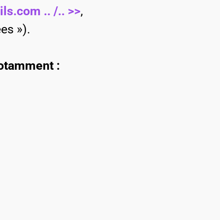
s.com .. /.. >>
,
es »).
notamment :