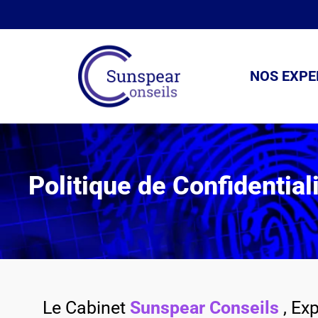
Aller
au
NOS EXPE
contenu
Politique de Confidential
Le Cabinet
Sunspear Conseils
, Ex